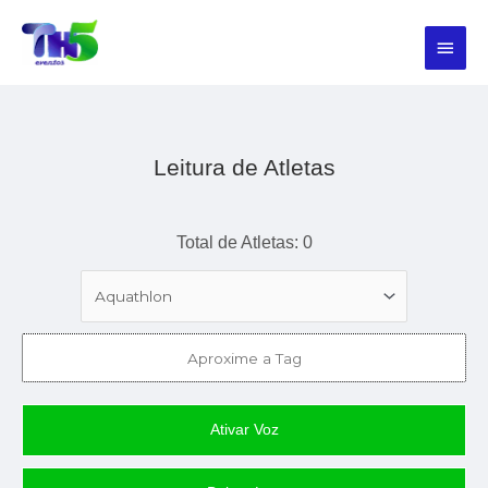
Ir
Menu
para
o
princi
conteúdo
Leitura de Atletas
Total de Atletas: 0
Ativar Voz